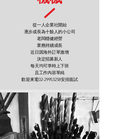
從一人企業社開始
逐步成長為十餘人的小公司
老闆穩健經營
業務持續成長
近日因海外訂單激增
決定招募新人
每天均可準時上下班
且工作內容單純
​歡迎來電02-29953258安排面試