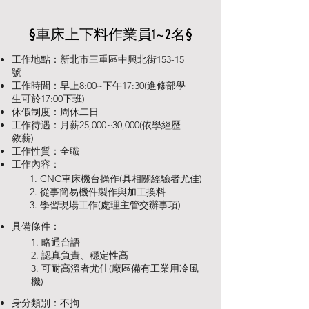
§車床上下料作業員1~2名§
​工作地點：新北市三重區中興北街153-15
號
工作時間：早上8:00~下午17:30(進修部學
生可於17:00下班)
休假制度：周休二日
工作待遇：月薪25,000~30,000(依學經歷
敘薪)
工作性質：全職
工作內容：
1. CNC車床機台操作(具相關經驗者尤佳)
2. 從事簡易機件製作與加工換料
3. 學習現場工作(處理主管交辦事項)
具備條件：
1. 略通台語
2. 認真負責、穩定性高
3. 可耐高溫者尤佳(廠區備有工業用冷風
機)
身分類別：不拘