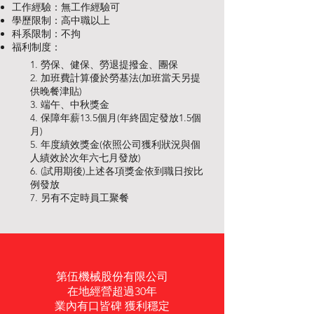
工作經驗：無工作經驗可
學歷限制：高中職以上
科系限制：不拘
福利制度：
1. 勞保、健保、勞退提撥金、團保
2. 加班費計算優於勞基法(加班當天另提
供晚餐津貼)
3. 端午、中秋獎金
4. 保障年薪13.5個月(年終固定發放1.5個
月)
5. 年度績效獎金(依照公司獲利狀況與個
人績效於次年六七月發放)
6. (試用期後)上述各項獎金依到職日按比
例發放
7. 另有不定時員工聚餐
第伍機械股份有限公司
在地經營超過30年
業內有口皆碑
獲利穩定