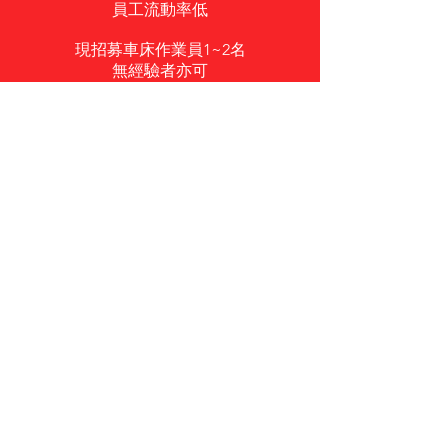
員工流動率低
現招募車床作業員1~2名
無經驗者亦可
由具備20年車床經驗的資深技師
從最基礎的上下料
手把手教學
有意者
請於上班時間
電洽
(02)2995-3258
陳小姐
​安排面試事宜